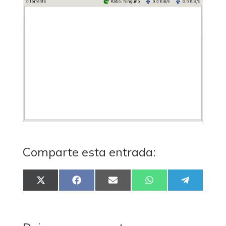
Comparte esta entrada:
COMPARTIR
COMPARTIR
COMPARTIR
COMPARTIR
COMPART
EN
EN
EN
EN
EN
X
FACEBOOK
EMAIL
WHATSAPP
TELEGRA
(TWITTER)