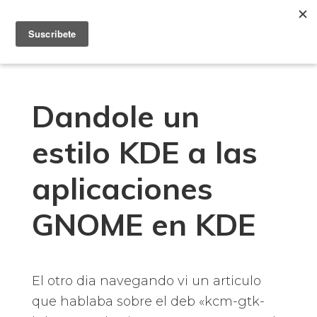
Saltar
Saltar
Saltar
a
al
a
la
contenido
la
navegación
principal
barra
principal
lateral
Dandole un
principal
estilo KDE a las
aplicaciones
GNOME en KDE
El otro dia navegando vi un articulo
que hablaba sobre el deb «kcm-gtk-