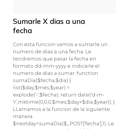
Sumarle X dias a una
fecha
Con esta funcion vamos a sumarle un
numero de dias a una fecha. Le
tendremos que pasar la fecha en
formato dd-mm-yyyy e indicarle el
numero de dias a sumar. function
sumaDia($fecha,$dia) {
list($day,$mes,$year) =
explode(‘-‘,$fecha); return date(‘d-m-
Y’,mktime(0,0,0,$mes,$day+$dia,$year)); }
LLamamos a la funcion de la siguiente
manera.
$nextday=sumaDia($_POST[‘fecha’],1); Le